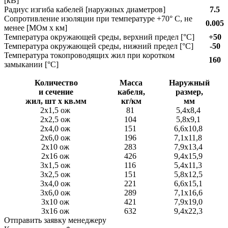
[кВ]
Радиус изгиба кабелей [наружных диаметров]
7.5
Сопротивление изоляции при температуре +70° С, не
0.005
менее [МОм х км]
Температура окружающей среды, верхний предел [°C]
+50
Температура окружающей среды, нижний предел [°C]
-50
Температура токопроводящих жил при коротком
160
замыкании [°С]
Количество
Масса
Наружный
и сечение
кабеля,
размер,
жил, шт х кв.мм
кг/км
мм
2x1,5 ож
81
5,4x8,4
2x2,5 ож
104
5,8x9,1
2x4,0 ож
151
6,6x10,8
2x6,0 ож
196
7,1x11,8
2x10 ож
283
7,9x13,4
2x16 ож
426
9,4x15,9
3x1,5 ож
116
5,4x11,3
3x2,5 ож
151
5,8x12,5
3x4,0 ож
221
6,6x15,1
3x6,0 ож
289
7,1x16,6
3x10 ож
421
7,9x19,0
3x16 ож
632
9,4x22,3
Отправить заявку менеджеру