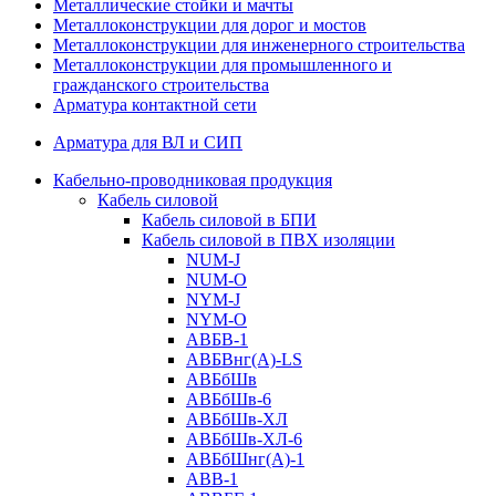
Металлические стойки и мачты
Металлоконструкции для дорог и мостов
Металлоконструкции для инженерного строительства
Металлоконструкции для промышленного и
гражданского строительства
Арматура контактной сети
Арматура для ВЛ и СИП
Кабельно-проводниковая продукция
Кабель силовой
Кабель силовой в БПИ
Кабель силовой в ПВХ изоляции
NUM-J
NUM-O
NYM-J
NYM-O
АВБВ-1
АВБВнг(А)-LS
АВБбШв
АВБбШв-6
АВБбШв-ХЛ
АВБбШв-ХЛ-6
АВБбШнг(А)-1
АВВ-1