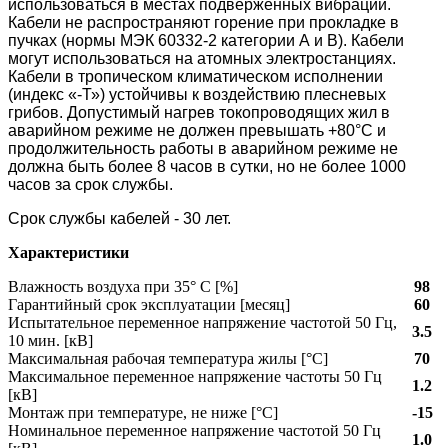
использоваться в местах подверженных вибрации.
Кабели не распространяют горение при прокладке в
пучках (нормы МЭК 60332-2 категории А и В). Кабели
могут использоваться на атомных электростанциях.
Кабели в тропическом климатическом исполнении
(индекс «-Т») устойчивы к воздействию плесневых
грибов. Допустимый нагрев токопроводящих жил в
аварийном режиме не должен превышать +80°С и
продолжительность работы в аварийном режиме не
должна быть более 8 часов в сутки, но не более 1000
часов за срок службы.
Срок службы кабелей - 30 лет.
Характеристики
Влажность воздуха при 35° C [%]
98
Гарантийный срок эксплуатации [месяц]
60
Испытательное переменное напряжение частотой 50 Гц,
3.5
10 мин. [кВ]
Максимальная рабочая температура жилы [°С]
70
Максимальное переменное напряжение частоты 50 Гц
1.2
[кВ]
Монтаж при температуре, не ниже [°C]
-15
Номинальное переменное напряжение частотой 50 Гц
1.0