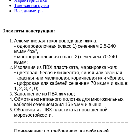
Характеристики
Токовая нагрузка
Вес, диаметры
Элементы конструкции:
Алюминиевая токопроводящая жила:
• однопроволочная (класс 1) сечением 2,5-240
кв.мм-”ож”,
• многопроволочная (класс 2) сечением 70-240
кв.мм;
Изоляция из ПВХ пластиката, маркировка жил:
• цветовая: белая или жёлтая, синяя или зелёная,
красная или малиновая, коричневая или чёрная,
• цифровая для кабелей сечением 70 кв.мм и выше:
1, 2, 3, 4, 0;
Заполнение из ПВХ жгутов;
Обмотка из нетканого полотна для многожильных
кабелей сечением жил 16 кв.мм и выше;
Оболочка из ПВХ пластиката повышенной
морозостойкости.
_ _ _ _ _ _ _ _ _ _ _ _ _ _ _ _ _ _ _ _ _ _ _ _ _ _ _ _ _ _
_ _ _ _ _ _ _
Примечание: по требованию потребителей