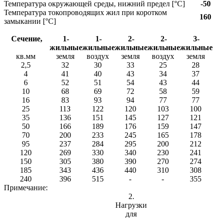
Температура окружающей среды, нижний предел [°C]
-50
Температура токопроводящих жил при коротком
160
замыкании [°С]
Cечение,
1-
1-
2-
2-
3-
жильные
жильные
жильные
жильные
жильные
кв.мм
земля
воздух
земля
воздух
земля
2,5
32
30
33
25
28
4
41
40
43
34
37
6
52
51
54
43
44
10
68
69
72
58
59
16
83
93
94
77
77
25
11З
122
120
103
100
35
136
151
145
127
121
50
166
189
176
159
147
70
200
233
245
165
178
95
237
284
295
200
212
120
269
330
340
230
241
150
305
380
390
270
274
185
343
436
440
310
308
240
396
515
-
-
355
Примечание:
2.
Нагрузки
для