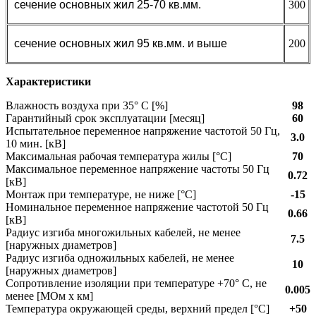
сечение основных жил 25-70 кв.мм.
300
сечение основных жил 95 кв.мм. и выше
200
Характеристики
Влажность воздуха при 35° C [%]
98
Гарантийный срок эксплуатации [месяц]
60
Испытательное переменное напряжение частотой 50 Гц,
3.0
10 мин. [кВ]
Максимальная рабочая температура жилы [°С]
70
Максимальное переменное напряжение частоты 50 Гц
0.72
[кВ]
Монтаж при температуре, не ниже [°C]
-15
Номинальное переменное напряжение частотой 50 Гц
0.66
[кВ]
Радиус изгиба многожильных кабелей, не менее
7.5
[наружных диаметров]
Радиус изгиба одножильных кабелей, не менее
10
[наружных диаметров]
Сопротивление изоляции при температуре +70° С, не
0.005
менее [МОм х км]
Температура окружающей среды, верхний предел [°C]
+50