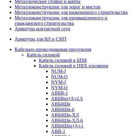
Металлические стойки и мачты
Металлоконструкции для дорог и мостов
Металлоконструкции для инженерного строительства
Металлоконструкции для промышленного и
гражданского строительства
Арматура контактной сети
Арматура для ВЛ и СИП
Кабельно-проводниковая продукция
Кабель силовой
Кабель силовой в БПИ
Кабель силовой в ПВХ изоляции
NUM-J
NUM-O
NYM-J
NYM-O
АВБВ-1
АВБВнг(А)-LS
АВБбШв
АВБбШв-6
АВБбШв-ХЛ
АВБбШв-ХЛ-6
АВБбШнг(А)-1
АВВ-1