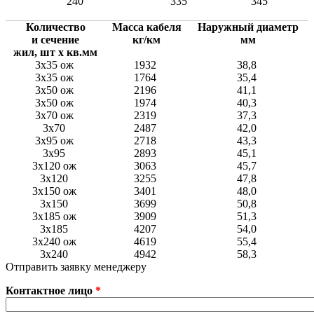
240
335
345
Количество
Масса кабеля
Наружный диаметр
и сечение
кг/км
мм
жил, шт х кв.мм
3х35 ож
1932
38,8
3х35 ож
1764
35,4
3х50 ож
2196
41,1
3х50 ож
1974
40,3
3х70 ож
2319
37,3
3х70
2487
42,0
3х95 ож
2718
43,3
3х95
2893
45,1
3х120 ож
3063
45,7
3х120
3255
47,8
3х150 ож
3401
48,0
3х150
3699
50,8
3х185 ож
3909
51,3
3х185
4207
54,0
3х240 ож
4619
55,4
3х240
4942
58,3
Отправить заявку менеджеру
Контактное лицо
*