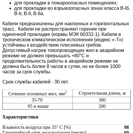
для прокладки в пожароопасных помещениях;
для прокладки во взрывоопасных зонах класса B-Iб,
B-Iг, В-II, В-IIа.
Кабели предназначены для наклонных и горизонтальных
трасс. Кабели не распространяют горение при
одиночной прокладке (нормы МЭК 60332-1). Кабели в
тропическом климатическом исполнении (индекс «-Т»)
устойчивы к воздействию плесневых грибов.
Допустимый нагрев токопроводящих жил в аварийном
режиме не должен превышать +80°С и
продолжительность работы в аварийном режиме не
должна быть более 8 часов в сутки, но не более 1000
часов за срок службы.
Срок службы кабелей - 30 лет.
2
Строительная длина, м
Сечение основных жил, мм
35-70
300
95 и выше
200
Характеристики
Влажность воздуха при 35° C [%]
98
Гарантийный срок эксплуатации [месяц]
60