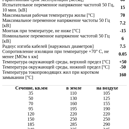
Испытательное переменное напряжение частотой 50 Гц,
15
10 мин. [кВ]
Максимальная рабочая температура жилы [°С]
70
Максимальное переменное напряжение частоты 50 Гц
7.2
[кВ]
Монтаж при температуре, не ниже [°C]
-15
Номинальное переменное напряжение частотой 50 Гц
6
[кВ]
Радиус изгиба кабелей [наружных диаметров]
7.5
Сопротивление изоляции при температуре +70° С, не
0.05
менее [МОм х км]
Температура окружающей среды, верхний предел [°C]
+50
Температура окружающей среды, нижний предел [°C]
-50
Температура токопроводящих жил при коротком
160
замыкании [°С]
Сечение, кв.мм
в земле
на воздухе
35
110
105
50
130
125
70
160
155
95
195
190
120
220
220
150
250
250
185
285
290