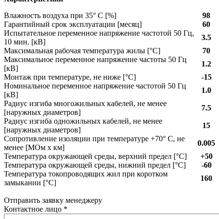
Влажность воздуха при 35° C [%]
98
Гарантийный срок эксплуатации [месяц]
60
Испытательное переменное напряжение частотой 50 Гц,
3.5
10 мин. [кВ]
Максимальная рабочая температура жилы [°С]
70
Максимальное переменное напряжение частоты 50 Гц
1.2
[кВ]
Монтаж при температуре, не ниже [°C]
-15
Номинальное переменное напряжение частотой 50 Гц
1.0
[кВ]
Радиус изгиба многожильных кабелей, не менее
7.5
[наружных диаметров]
Радиус изгиба одножильных кабелей, не менее
15
[наружных диаметров]
Сопротивление изоляции при температуре +70° С, не
0.005
менее [МОм х км]
Температура окружающей среды, верхний предел [°C]
+50
Температура окружающей среды, нижний предел [°C]
-60
Температура токопроводящих жил при коротком
160
замыкании [°С]
Отправить заявку менеджеру
Контактное лицо
*