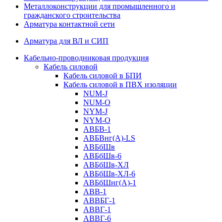
Металлоконструкции для промышленного и
гражданского строительства
Арматура контактной сети
Арматура для ВЛ и СИП
Кабельно-проводниковая продукция
Кабель силовой
Кабель силовой в БПИ
Кабель силовой в ПВХ изоляции
NUM-J
NUM-O
NYM-J
NYM-O
АВБВ-1
АВБВнг(А)-LS
АВБбШв
АВБбШв-6
АВБбШв-ХЛ
АВБбШв-ХЛ-6
АВБбШнг(А)-1
АВВ-1
АВВБГ-1
АВВГ-1
АВВГ-6