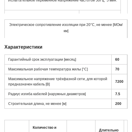
Испытательное переменное напряжение частотой 50Гц, 5 мин.
220 В
вспомогательных жил
12 000 В
основных жил
Электрическое сопротивление изоляции при 20°С, не менее [МОм/
2 000 В
км]
вспомогательных жил
50
Характеристики
основных жил
Гарантийный срок эксплуатации [месяц]
60
10
вспомогательных жил
Максимальная рабочая температура жилы [°С]
70
Максимальное напряжение трёхфазной сети, для которой
7200
предназначен кабель [В]
Радиус изгиба кабелей [наружных диаметров]
7.5
Строительная длина, не менее [м]
200
то
Количество и
Длительно
на