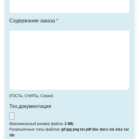
Содержание заказа
*
(ГОСТы, СНИПы, Серии)
Тех.документация
Максимальный размер файла:
2 МБ
.
Разрешённые типы файлов:
gif jpg png txt pdf doc docx xls xlsx rar
zip
.