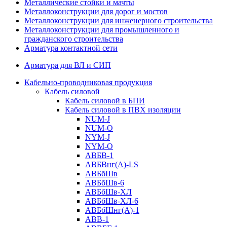
Металлические стойки и мачты
Металлоконструкции для дорог и мостов
Металлоконструкции для инженерного строительства
Металлоконструкции для промышленного и
гражданского строительства
Арматура контактной сети
Арматура для ВЛ и СИП
Кабельно-проводниковая продукция
Кабель силовой
Кабель силовой в БПИ
Кабель силовой в ПВХ изоляции
NUM-J
NUM-O
NYM-J
NYM-O
АВБВ-1
АВБВнг(А)-LS
АВБбШв
АВБбШв-6
АВБбШв-ХЛ
АВБбШв-ХЛ-6
АВБбШнг(А)-1
АВВ-1