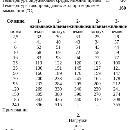
Температура окружающей среды, нижний предел [°C]
-50
Температура токопроводящих жил при коротком
160
замыкании [°С]
Cечение,
1-
1-
2-
2-
3-
жильные
жильные
жильные
жильные
жильные
кв.мм
земля
воздух
земля
воздух
земля
2,5
32
30
33
25
28
4
41
40
43
34
37
6
52
51
54
43
44
10
68
69
72
58
59
16
83
93
94
77
77
25
11З
122
120
103
100
35
136
151
145
127
121
50
166
189
176
159
147
70
200
233
245
165
178
95
237
284
295
200
212
120
269
330
340
230
241
150
305
380
390
270
274
185
343
436
440
310
308
240
396
515
-
-
355
Примечание:
2.
Нагрузки
для