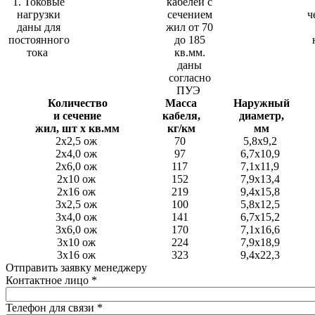
1. Токовые
кабелей с
нагрузки
сечением
ч
даны для
жил от 70
постоянного
до 185
тока
кв.мм.
даны
согласно
ПУЭ
Количество
Масса
Наружный
и сечение
кабеля,
диаметр,
жил, шт х кв.мм
кг/км
мм
2x2,5 ож
70
5,8x9,2
2x4,0 ож
97
6,7x10,9
2x6,0 ож
117
7,1x11,9
2x10 ож
152
7,9x13,4
2x16 ож
219
9,4x15,8
3x2,5 ож
100
5,8x12,5
3x4,0 ож
141
6,7x15,2
3x6,0 ож
170
7,1x16,6
3x10 ож
224
7,9x18,9
3x16 ож
323
9,4x22,3
Отправить заявку менеджеру
Контактное лицо
*
Телефон для связи
*