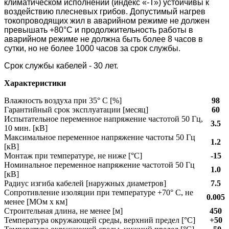
климатическом исполнении (индекс «-Т») устойчивы к
воздействию плесневых грибов. Допустимый нагрев
токопроводящих жил в аварийном режиме не должен
превышать +80°С и продолжительность работы в
аварийном режиме не должна быть более 8 часов в
сутки, но не более 1000 часов за срок службы.
Срок службы кабелей - 30 лет.
Характеристики
Влажность воздуха при 35° C [%]
98
Гарантийный срок эксплуатации [месяц]
60
Испытательное переменное напряжение частотой 50 Гц,
3.5
10 мин. [кВ]
Максимальное переменное напряжение частоты 50 Гц
1.2
[кВ]
Монтаж при температуре, не ниже [°C]
-15
Номинальное переменное напряжение частотой 50 Гц
1.0
[кВ]
Радиус изгиба кабелей [наружных диаметров]
7.5
Сопротивление изоляции при температуре +70° С, не
0.005
менее [МОм х км]
Строительная длина, не менее [м]
450
Температура окружающей среды, верхний предел [°C]
+50