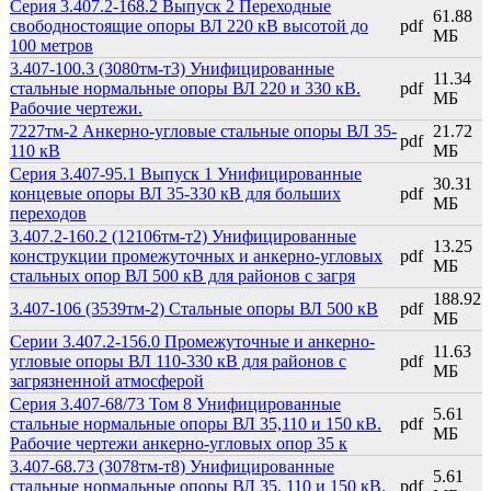
Cерия 3.407.2-168.2 Выпуск 2 Переходные
61.88
свободностоящие опоры ВЛ 220 кВ высотой до
pdf
МБ
100 метров
3.407-100.3 (3080тм-т3) Унифицированные
11.34
стальные нормальные опоры ВЛ 220 и 330 кВ.
pdf
МБ
Рабочие чертежи.
7227тм-2 Анкерно-угловые стальные опоры ВЛ 35-
21.72
pdf
110 кВ
МБ
Серия 3.407-95.1 Выпуск 1 Унифицированные
30.31
концевые опоры ВЛ 35-330 кВ для больших
pdf
МБ
переходов
3.407.2-160.2 (12106тм-т2) Унифицированные
13.25
конструкции промежуточных и анкерно-угловых
pdf
МБ
стальных опор ВЛ 500 кВ для районов с загря
188.92
3.407-106 (3539тм-2) Стальные опоры ВЛ 500 кВ
pdf
МБ
Серии 3.407.2-156.0 Промежуточные и анкерно-
11.63
угловые опоры ВЛ 110-330 кВ для районов с
pdf
МБ
загрязненной атмосферой
Серия 3.407-68/73 Том 8 Унифицированные
5.61
стальные нормальные опоры ВЛ 35,110 и 150 кВ.
pdf
МБ
Рабочие чертежи анкерно-угловых опор 35 к
3.407-68.73 (3078тм-т8) Унифицированные
5.61
стальные нормальные опоры ВЛ 35, 110 и 150 кВ.
pdf