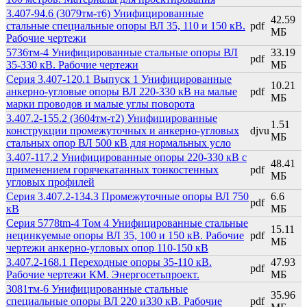
3.407-94.6 (3079тм-т6) Унифицированные
42.59
стальные специальные опоры ВЛ 35, 110 и 150 кВ.
pdf
МБ
Рабочие чертежи
5736тм-4 Унифицированные стальные опоры ВЛ
33.19
pdf
35-330 кВ. Рабочие чертежи
МБ
Серия 3.407-120.1 Выпуск 1 Унифицированные
10.21
анкерно-угловые опоры ВЛ 220-330 кВ на малые
pdf
МБ
марки проводов и малые углы поворота
3.407.2-155.2 (3604тм-т2) Унифицированные
1.51
конструкции промежуточных и анкерно-угловых
djvu
МБ
стальных опор ВЛ 500 кВ для нормальных усло
3.407-117.2 Унифицированные опоры 220-330 кВ с
48.41
применением горячекатанных тонкостенных
pdf
МБ
угловых профилей
Серия 3.407.2-134.3 Промежуточные опоры ВЛ 750
6.6
pdf
кВ
МБ
Серия 5778tm-4 Том 4 Унифицированные стальные
15.11
нецинкуемые опоры ВЛ 35, 100 и 150 кВ. Рабочие
pdf
МБ
чертежи анкерно-угловых опор 110-150 кВ
3.407.2-168.1 Переходные опоры 35-110 кВ.
47.93
pdf
Рабочие чертежи КМ. Энергосетьпроект.
МБ
3081тм-6 Унифицированные стальные
35.96
специальные опоры ВЛ 220 и330 кВ. Рабочие
pdf