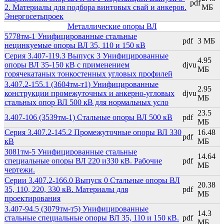
pdf
2. Материалы для подбора винтовых свай и анкеров.
МБ
Энергосетьпроек
Металлические опоры ВЛ
5778тм-1 Унифицированные стальные
pdf
3 МБ
нецинкуемые опоры ВЛ 35, 110 и 150 кВ
Серия 3.407-119.3 Выпуск 3 Унифицированные
4.95
опоры ВЛ 35-150 кВ с применением
djvu
МБ
горячекатаных тонкостенных угловых профилей
3.407.2-155.1 (3604тм-т1) Унифицированные
2.95
конструкции промежуточных и анкерно-угловых
djvu
МБ
стальных опор ВЛ 500 кВ для нормальных усло
23.5
3.407-106 (3539тм-1) Стальные опоры ВЛ 500 кВ
pdf
МБ
Серия 3.407.2-145.2 Промежуточные опоры ВЛ 330
16.48
pdf
кВ
МБ
3081тм-5 Унифицированные стальные
14.64
специальные опоры ВЛ 220 и330 кВ. Рабочие
pdf
МБ
чертежи.
Серии 3.407.2-166.0 Выпуск 0 Стальные опоры ВЛ
20.38
35, 110, 220, 330 кВ. Материалы для
pdf
МБ
проектирования
3.407-94.5 (3079тм-т5) Унифицированные
14.3
стальные специальные опоры ВЛ 35, 110 и 150 кВ.
pdf
МБ