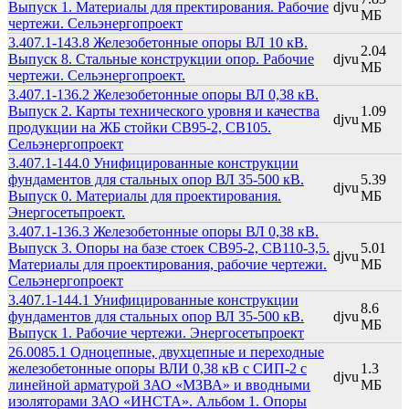
Выпуск 1. Материалы для пректирования. Рабочие
djvu
МБ
чертежи. Сельэнергопроект
3.407.1-143.8 Железобетонные опоры ВЛ 10 кВ.
2.04
Выпуск 8. Стальные конструкции опор. Рабочие
djvu
МБ
чертежи. Сельэнергопроект.
3.407.1-136.2 Железобетонные опоры ВЛ 0,38 кВ.
Выпуск 2. Карты технического уровня и качества
1.09
djvu
продукции на ЖБ стойки СВ95-2, СВ105.
МБ
Сельэнергопроект
3.407.1-144.0 Унифицированные конструкции
фундаментов для стальных опор ВЛ 35-500 кВ.
5.39
djvu
Выпуск 0. Материалы для проектирования.
МБ
Энергосетьпроект.
3.407.1-136.3 Железобетонные опоры ВЛ 0,38 кВ.
Выпуск 3. Опоры на базе стоек СВ95-2, СВ110-3,5.
5.01
djvu
Материалы для проектирования, рабочие чертежи.
МБ
Сельэнергопроект
3.407.1-144.1 Унифицированные конструкции
8.6
фундаментов для стальных опор ВЛ 35-500 кВ.
djvu
МБ
Выпуск 1. Рабочие чертежи. Энергосетьпроект
26.0085.1 Одноцепные, двухцепные и переходные
железобетонные опоры ВЛИ 0,38 кВ с СИП-2 с
1.3
djvu
линейной арматурой ЗАО «МЗВА» и вводными
МБ
изоляторами ЗАО «ИНСТА». Альбом 1. Опоры