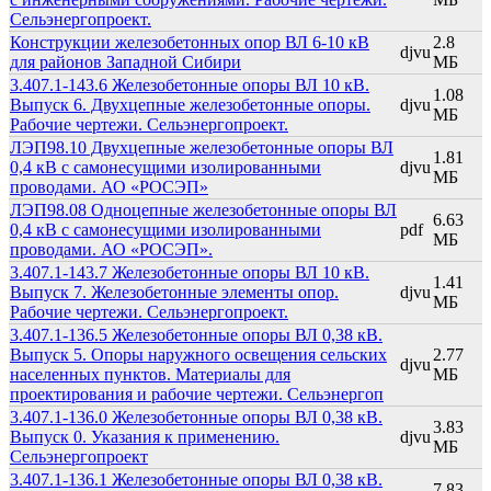
Сельэнергопроект.
Конструкции железобетонных опор ВЛ 6-10 кВ
2.8
djvu
для районов Западной Сибири
МБ
3.407.1-143.6 Железобетонные опоры ВЛ 10 кВ.
1.08
Выпуск 6. Двухцепные железобетонные опоры.
djvu
МБ
Рабочие чертежи. Сельэнергопроект.
ЛЭП98.10 Двухцепные железобетонные опоры ВЛ
1.81
0,4 кВ с самонесущими изолированными
djvu
МБ
проводами. АО «РОСЭП»
ЛЭП98.08 Одноцепные железобетонные опоры ВЛ
6.63
0,4 кВ с самонесущими изолированными
pdf
МБ
проводами. АО «РОСЭП».
3.407.1-143.7 Железобетонные опоры ВЛ 10 кВ.
1.41
Выпуск 7. Железобетонные элементы опор.
djvu
МБ
Рабочие чертежи. Сельэнергопроект.
3.407.1-136.5 Железобетонные опоры ВЛ 0,38 кВ.
Выпуск 5. Опоры наружного освещения сельских
2.77
djvu
населенных пунктов. Материалы для
МБ
проектирования и рабочие чертежи. Сельэнергоп
3.407.1-136.0 Железобетонные опоры ВЛ 0,38 кВ.
3.83
Выпуск 0. Указания к применению.
djvu
МБ
Сельэнергопроект
3.407.1-136.1 Железобетонные опоры ВЛ 0,38 кВ.
7.83