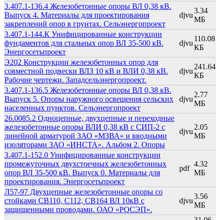
3.407.1-136.4 Железобетонные опоры ВЛ 0,38 кВ.
3.34
Выпуск 4. Материалы для проектирования
djvu
МБ
закреплений опор в грунтах. Сельэнергопроект
3.407.1-144.К Унифицированные конструкции
110.08
фундаментов для стальных опор ВЛ 35-500 кВ.
djvu
КБ
Энергосетьпроект
Э202 Конструкции железобетонных опор для
241.64
совместной подвески ВЛЗ 10 кВ и ВЛИ 0,38 кВ.
djvu
КБ
Рабочие чертежи. Западсельэнергопроект.
3.407.1-136.5 Железобетонные опоры ВЛ 0,38 кВ.
2.77
Выпуск 5. Опоры наружного освещения сельских
djvu
МБ
населенных пунктов. Сельэнергопроект
26.0085.2 Одноцепные, двухцепные и переходные
железобетонные опоры ВЛИ 0,38 кВ с СИП-2 с
2.05
djvu
линейной арматурой ЗАО «МЗВА» и вводными
МБ
изоляторами ЗАО «ИНСТА». Альбом 2. Опоры
3.407.1-152.0 Унифицированные конструкции
промежуточных двухстоечных железобетонных
4.32
pdf
опор ВЛ 35-500 кВ. Выпуск 0. Материалы для
МБ
проектирования. Энергосетьпроект
Л57-97 Двухцепные железобетонные опоры со
3.56
стойками СВ110, С112, СВ164 ВЛ 10кВ с
djvu
МБ
защищенными проводами. ОАО «РОСЭП».
31.06