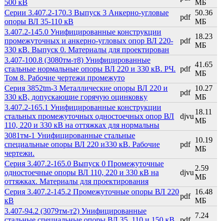
500 кВ
МБ
Серии 3.407.2-170.3 Выпуск 3 Анкерно-угловые
50.36
pdf
опоры ВЛ 35-110 кВ
МБ
3.407.2-145.0 Унифицированные конструкции
18.23
промежуточных и анкерно-угловых опор ВЛ 220-
pdf
МБ
330 кВ. Выпуск 0. Материалы для проектирован
3.407-100.8 (3080тм-т8) Унифицированные
41.65
стальные нормальные опоры ВЛ 220 и 330 кВ. РЧ.
pdf
МБ
Том 8. Рабочие чертежи промежуто
Серия 3852tm-3 Металлические опоры ВЛ 220 и
10.27
pdf
330 кВ, допускающие горячую оцинковку
МБ
3.407.2-165.1 Унифицированные конструкции
18.11
стальных промежуточных одностоечных опор ВЛ
djvu
МБ
110, 220 и 330 кВ на оттяжках для нормальны
3081тм-1 Унифицированные стальные
10.19
специальные опоры ВЛ 220 и330 кВ. Рабочие
pdf
МБ
чертежи.
Серия 3.407.2-165.0 Выпуск 0 Промежуточные
2.59
одностоечные опоры ВЛ 110, 220 и 330 кВ на
djvu
МБ
оттяжках. Материалы для проектирования
Серия 3.407.2-145.2 Промежуточные опоры ВЛ 220
16.48
pdf
кВ
МБ
3.407-94.2 (3079тм-т2) Унифицированные
7.24
стальные специальные опоры ВЛ 35, 110 и 150 кВ.
pdf