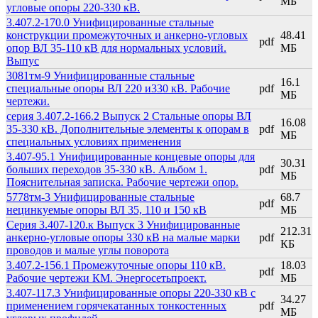
МБ
угловые опоры 220-330 кВ.
3.407.2-170.0 Унифицированные стальные
конструкции промежуточных и анкерно-угловых
48.41
pdf
опор ВЛ 35-110 кВ для нормальных условий.
МБ
Выпус
3081тм-9 Унифицированные стальные
16.1
специальные опоры ВЛ 220 и330 кВ. Рабочие
pdf
МБ
чертежи.
серия 3.407.2-166.2 Выпуск 2 Стальные опоры ВЛ
16.08
35-330 кВ. Дополнительные элементы к опорам в
pdf
МБ
специальных условиях применения
3.407-95.1 Унифицированные концевые опоры для
30.31
больших переходов 35-330 кВ. Альбом 1.
pdf
МБ
Пояснительная записка. Рабочие чертежи опор.
5778тм-3 Унифицированные стальные
68.7
pdf
нецинкуемые опоры ВЛ 35, 110 и 150 кВ
МБ
Серия 3.407-120.к Выпуск 3 Унифицированные
212.31
анкерно-угловые опоры 330 кВ на малые марки
pdf
КБ
проводов и малые углы поворота
3.407.2-156.1 Промежуточные опоры 110 кВ.
18.03
pdf
Рабочие чертежи КМ. Энергосетьпроект.
МБ
3.407-117.3 Унифицированные опоры 220-330 кВ с
34.27
применением горячекатанных тонкостенных
pdf
МБ