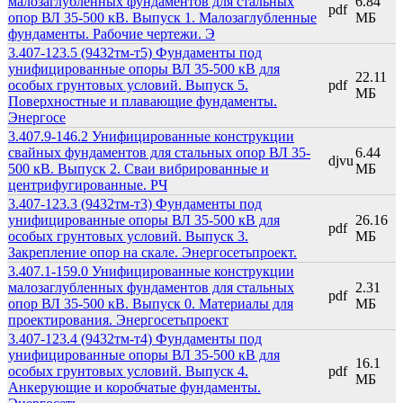
малозаглубленных фундаментов для стальных
6.84
pdf
опор ВЛ 35-500 кВ. Выпуск 1. Малозаглубленные
МБ
фундаменты. Рабочие чертежи. Э
3.407-123.5 (9432тм-т5) Фундаменты под
унифицированные опоры ВЛ 35-500 кВ для
22.11
особых грунтовых условий. Выпуск 5.
pdf
МБ
Поверхностные и плавающие фундаменты.
Энергосе
3.407.9-146.2 Унифицированные конструкции
свайных фундаментов для стальных опор ВЛ 35-
6.44
djvu
500 кВ. Выпуск 2. Сваи вибрированные и
МБ
центрифугированные. РЧ
3.407-123.3 (9432тм-т3) Фундаменты под
унифицированные опоры ВЛ 35-500 кВ для
26.16
pdf
особых грунтовых условий. Выпуск 3.
МБ
Закрепление опор на скале. Энергосетьпроект.
3.407.1-159.0 Унифицированные конструкции
малозаглубленных фундаментов для стальных
2.31
pdf
опор ВЛ 35-500 кВ. Выпуск 0. Материалы для
МБ
проектирования. Энергосетьпроект
3.407-123.4 (9432тм-т4) Фундаменты под
унифицированные опоры ВЛ 35-500 кВ для
16.1
особых грунтовых условий. Выпуск 4.
pdf
МБ
Анкерующие и коробчатые фундаменты.