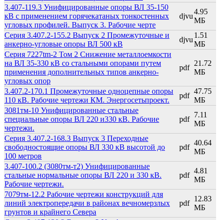
3.407-119.3 Унифицированные опоры ВЛ 35-150
4.95
кВ с применением горячекатаных тонкостенных
djvu
МБ
угловых профилей. Выпуск 3. Рабочие черте
Серия 3.407.2-155.2 Выпуск 2 Промежуточные и
1.51
djvu
анкерно-угловые опоры ВЛ 500 кВ
МБ
Серия 7227tm-2 Том 2 Снижение металлоемкости
на ВЛ 35-330 кВ со стальными опорами путем
21.72
pdf
применения дополнительных типов анкерно-
МБ
угловых опор
3.407.2-170.1 Промежуточные одноцепные опоры
47.75
pdf
110 кВ. Рабочие чертежи КМ. Энергосетьпроект.
МБ
3081тм-10 Унифицированные стальные
7.11
специальные опоры ВЛ 220 и330 кВ. Рабочие
pdf
МБ
чертежи.
Серия 3.407.2-168.3 Выпуск 3 Переходные
40.64
свободностоящие опоры ВЛ 330 кВ высотой до
pdf
МБ
100 метров
3.407-100.2 (3080тм-т2) Унифицированные
4.81
стальные нормальные опоры ВЛ 220 и 330 кВ.
pdf
МБ
Рабочие чертежи.
7079тм-12.2 Рабочие чертежи конструкций для
12.83
линий электропередачи в районах вечномерзлых
pdf
МБ
грунтов и крайнего Севера