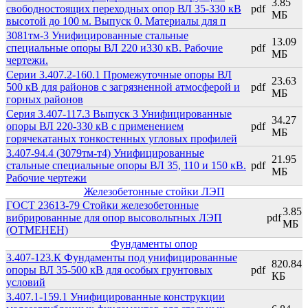
3.85
свободностоящих переходных опор ВЛ 35-330 кВ
pdf
МБ
высотой до 100 м. Выпуск 0. Материалы для п
3081тм-3 Унифицированные стальные
13.09
специальные опоры ВЛ 220 и330 кВ. Рабочие
pdf
МБ
чертежи.
Серии 3.407.2-160.1 Промежуточные опоры ВЛ
23.63
500 кВ для районов с загрязненной атмосферой и
pdf
МБ
горных районов
Серия 3.407-117.3 Выпуск 3 Унифицированные
34.27
опоры ВЛ 220-330 кВ с применением
pdf
МБ
горячекатаных тонкостенных угловых профилей
3.407-94.4 (3079тм-т4) Унифицированные
21.95
стальные специальные опоры ВЛ 35, 110 и 150 кВ.
pdf
МБ
Рабочие чертежи
Железобетонные стойки ЛЭП
ГОСТ 23613-79 Стойки железобетонные
3.85
вибрированные для опор высовольтных ЛЭП
pdf
МБ
(ОТМЕНЕН)
Фундаменты опор
3.407-123.К Фундаменты под унифицированные
820.84
опоры ВЛ 35-500 кВ для особых грунтовых
pdf
КБ
условий
3.407.1-159.1 Унифицированные конструкции