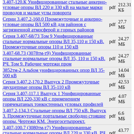
3.407-120.К Унифицированные стальные анкерно-
212.31
угловые опоры ВЛ 220 и 330 кВ на малые марки
pdf
КБ
проводов и малые углы поворота
Серии 3.407.2-160.0 Промежуточные и анкерно-
27.7
угловые опоры ВЛ 500 кВ для районов с
pdf
МБ
загрязненной атмосферой и горных районов
Серия 3.407-68/73 Том 9 Унифицированные
24.27
стальные нормальные опоры ВЛ 35,110 и 150 кВ.
pdf
МБ
Промежуточные опоры 110 и 150 кВ
3.407-68.73 (3078тм-т9) Унифицированные
24.27
стальные нормальные опоры ВЛ 35, 110 и 150 кВ.
pdf
МБ
РЧ. Том 9. Рабочие чертежи пром
3852тм-2 Альбом унифицированных опор ВЛ 35-
14.04
pdf
500 кВ
МБ
Серия 3.407.2-170.2 Выпуск 2 Промежуточные
42.53
pdf
двухцепные опоры ВЛ 35-110 кВ
МБ
Серия 3.407-117.1 Выпуск 1 Унифицированные
4.07
опоры ВЛ 220-330 кВ с применением
pdf
МБ
горячекатаных тонкостенных угловых профилей
3.407.2-134.3 Стальные опоры ВЛ 750 кВ. Выпуск
6.6
3. Промежуточные портальные свободно стоящие
pdf
МБ
опоры. Чертежи КМ. Энергосетьпроект.
3.407-100.7 (3080тм-т7) Унифицированные
43.77
стальные нормальные опоры ВЛ 220 и 330 кВ. РЧ.
pdf