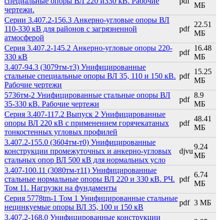
специальные опоры ВЛ 220 и330 кВ. Рабочие
pdf
МБ
чертежи.
Серии 3.407.2-156.3 Анкерно-угловые опоры ВЛ
22.51
110-330 кВ для районов с загрязненной
pdf
МБ
атмосферой
Серия 3.407.2-145.2 Анкерно-угловые опоры 220-
16.48
pdf
330 кВ
МБ
3.407-94.3 (3079тм-т3) Унифицированные
15.25
стальные специальные опоры ВЛ 35, 110 и 150 кВ.
pdf
МБ
Рабочие чертежи
5736тм-2 Унифицированные стальные опоры ВЛ
8.9
pdf
35-330 кВ. Рабочие чертежи
МБ
Серия 3.407-117.2 Выпуск 2 Унифицированные
48.41
опоры ВЛ 220 кВ с применением горячекатаных
pdf
МБ
тонкостенных угловых профилей
3.407.2-155.0 (3604тм-т0) Унифицированные
9.24
конструкции промежуточных и анкерно-угловых
djvu
МБ
стальных опор ВЛ 500 кВ для нормальных усло
3.407-100.11 (3080тм-т11) Унифицированные
6.74
стальные нормальные опоры ВЛ 220 и 330 кВ. РЧ.
pdf
МБ
Том 11. Нагрузки на фундаменты
Серия 5778tm-1 Том 1 Унифицированные стальные
pdf
3 МБ
нецинкуемые опоры ВЛ 35, 100 и 150 кВ
3.407.2-168.0 Унифицированные конструкции