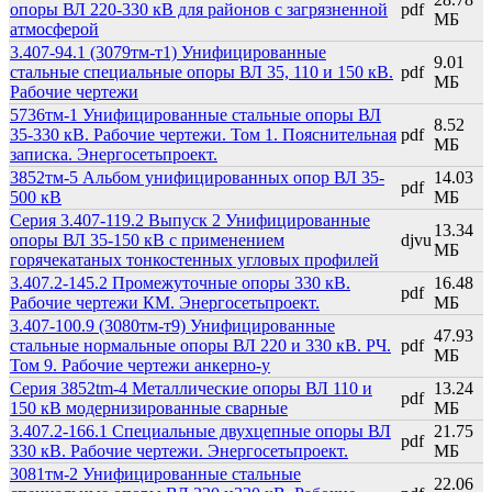
опоры ВЛ 220-330 кВ для районов с загрязненной
pdf
МБ
атмосферой
3.407-94.1 (3079тм-т1) Унифицированные
9.01
стальные специальные опоры ВЛ 35, 110 и 150 кВ.
pdf
МБ
Рабочие чертежи
5736тм-1 Унифицированные стальные опоры ВЛ
8.52
35-330 кВ. Рабочие чертежи. Том 1. Пояснительная
pdf
МБ
записка. Энергосетьпроект.
3852тм-5 Альбом унифицированных опор ВЛ 35-
14.03
pdf
500 кВ
МБ
Серия 3.407-119.2 Выпуск 2 Унифицированные
13.34
опоры ВЛ 35-150 кВ с применением
djvu
МБ
горячекатаных тонкостенных угловых профилей
3.407.2-145.2 Промежуточные опоры 330 кВ.
16.48
pdf
Рабочие чертежи КМ. Энергосетьпроект.
МБ
3.407-100.9 (3080тм-т9) Унифицированные
47.93
стальные нормальные опоры ВЛ 220 и 330 кВ. РЧ.
pdf
МБ
Том 9. Рабочие чертежи анкерно-у
Серия 3852tm-4 Металлические опоры ВЛ 110 и
13.24
pdf
150 кВ модернизированные сварные
МБ
3.407.2-166.1 Специальные двухцепные опоры ВЛ
21.75
pdf
330 кВ. Рабочие чертежи. Энергосетьпроект.
МБ
3081тм-2 Унифицированные стальные
22.06