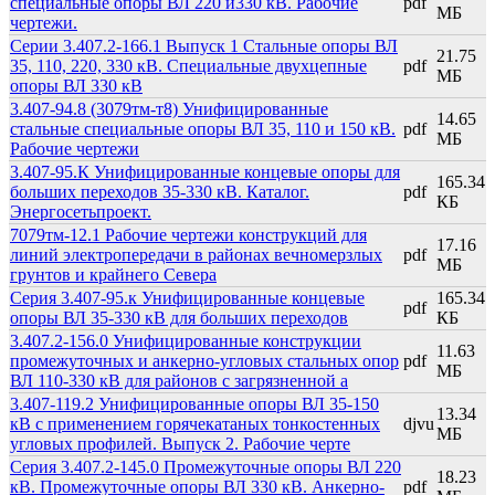
специальные опоры ВЛ 220 и330 кВ. Рабочие
pdf
МБ
чертежи.
Серии 3.407.2-166.1 Выпуск 1 Стальные опоры ВЛ
21.75
35, 110, 220, 330 кВ. Специальные двухцепные
pdf
МБ
опоры ВЛ 330 кВ
3.407-94.8 (3079тм-т8) Унифицированные
14.65
стальные специальные опоры ВЛ 35, 110 и 150 кВ.
pdf
МБ
Рабочие чертежи
3.407-95.К Унифицированные концевые опоры для
165.34
больших переходов 35-330 кВ. Каталог.
pdf
КБ
Энергосетьпроект.
7079тм-12.1 Рабочие чертежи конструкций для
17.16
линий электропередачи в районах вечномерзлых
pdf
МБ
грунтов и крайнего Севера
Серия 3.407-95.к Унифицированные концевые
165.34
pdf
опоры ВЛ 35-330 кВ для больших переходов
КБ
3.407.2-156.0 Унифицированные конструкции
11.63
промежуточных и анкерно-угловых стальных опор
pdf
МБ
ВЛ 110-330 кВ для районов с загрязненной а
3.407-119.2 Унифицированные опоры ВЛ 35-150
13.34
кВ с применением горячекатаных тонкостенных
djvu
МБ
угловых профилей. Выпуск 2. Рабочие черте
Серия 3.407.2-145.0 Промежуточные опоры ВЛ 220
18.23
кВ. Промежуточные опоры ВЛ 330 кВ. Анкерно-
pdf