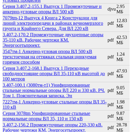
угловых профилей
Серия 3.407.2-155.1 Выпуск 1 Промежуточные и
2.95
djvu
анкерно-угловые опоры ВЛ 500 кВ
МБ
7079tm-12 Выпуск 4 Книга 2 Конструкции для
12.83
линий электропередачи в районах вечномерзлого
pdf
МБ
грунта и Крайнего Севера. Для ВЛ 220 кВ
3.407.2-170.2 Промежуточные двухцепные опоры
42.53
35-110 кВ. Рабочие чертежи КМ.
pdf
МБ
Энергосетьпроект.
3547тм-1 Анкерно-угловая опора ВЛ 500 кВ
1.24
трехстоечная на оттяжках стальная цинкуемая
pdf
МБ
горячим способом
Серия 3.407.2-168.1 Выпуск 1 Переходные
47.93
свободностоящие опоры ВЛ 35-110 кВ высотой до
pdf
МБ
100 метров
3.407-100.1 (3080тм-т1) Унифицированные
9.05
стальные нормальные опоры ВЛ 220 и 330 кВ. РЧ.
pdf
МБ
Том 1. Пояснительная записка. Эн
7227тм-1 Анкерно-угловые стальные опоры ВЛ 35-
1.98
pdf
110 кВ
МБ
Серия 3078tm Унифицированные стальные
9.87
pdf
нормальные опоры ВЛ 35, 110 и 150 кВ
МБ
3.407.2-156.2 Промежуточные опоры 220-330 кВ.
28.78
pdf
Рабочие чертежи КМ. Энергосетьпроект.
МБ