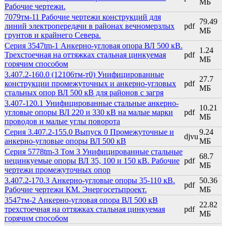
МБ
Рабочие чертежи.
7079тм-11 Рабочие чертежи конструкций для
79.49
линий электропередачи в районах вечномерзлых
pdf
МБ
грунтов и крайнего Севера.
Серия 3547tm-1 Анкерно-угловая опора ВЛ 500 кВ.
1.24
Трехстоечная на оттяжках стальная цинкуемая
pdf
МБ
горячим способом
3.407.2-160.0 (12106тм-т0) Унифицированные
27.7
конструкции промежуточных и анкерно-угловых
pdf
МБ
стальных опор ВЛ 500 кВ для районов с загря
3.407-120.1 Унифицированные стальные анкерно-
10.21
угловые опоры ВЛ 220 и 330 кВ на малые марки
pdf
МБ
проводов и малые углы поворота
Серия 3.407.2-155.0 Выпуск 0 Промежуточные и
9.24
djvu
анкерно-угловые опоры ВЛ 500 кВ
МБ
Серия 5778tm-3 Том 3 Унифицированные стальные
68.7
нецинкуемые опоры ВЛ 35, 100 и 150 кВ. Рабочие
pdf
МБ
чертежи промежуточных опор
3.407.2-170.3 Анкерно-угловые опоры 35-110 кВ.
50.36
pdf
Рабочие чертежи КМ. Энергосетьпроект.
МБ
3547тм-2 Анкерно-угловая опора ВЛ 500 кВ
22.82
трехстоечная на оттяжках стальная цинкуемая
pdf
МБ
горячим способом