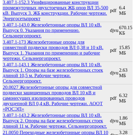
3.407.1-152.3 Унифицированные конструкции
промежуточных двухстоечных ЖБ опор ВЛ 35-500
6.4
pdf
кВ. Выпуск 3. ЖБ конструкции. Рабочие чертежи.
МБ
Энергосетьпроект
3.407.1-143.0 Железобетонные опоры ВЛ 10 кВ.
670.15
Выпуск 0. Указания по применению.
djvu
КБ
Сельэнергопроект.
3.407.1-173 Железобетонные опоры для
совместной подвески проводов ВЛ 0,38 и 10 кВ.
15.85
pdf
Выпуск 1. Указания по применению и рабочие
МБ
чертежи. Сельэнергопроект.
3.407.1-143.1 Железобетонные опоры ВЛ 10 кВ.
Выпуск 1. Опоры на базе железобетонных стоек
2.63
djvu
длиной 10,5 м. Рабочие чертежи.
МБ
Сельэнергопроект.
20.0027 Железобетонные опоры для совместной
подвески защищенных проводов ВЛ 10 кВ и
6.32
самонесущих изолированных проводов
pdf
МБ
двухцепной ВЛ 0,4 кВ. Рабочие чертежи. АООТ
«РОСЭП»
3.407.1-143.2 Железобетонные опоры ВЛ 10 кВ.
1.86
Выпуск 2. Опоры на базе железобетонных стоек
djvu
МБ
длиной 11 м. Рабочие чертежи. Сельэнергопроект.
21.0050 Переходные железобетонные опоры ВЛ 10
3.28