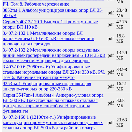
МБ
РЧ. Том 8. Рабочие чертежи анке
3852тм-1 Альбом унифицированных опор ВЛ 35-
23.48
pdf
500 кВ
МБ
Серия 3.407.2-170.1 Выпуск 1 Промежуточные
47.75
pdf
опоры ВЛ 110 кВ
МБ
3.407.2-132.1 Металлические опоры ВЛ
15.8
напряжением 6-10 и 35 кВ с малым сечением
pdf
МБ
проводов для переходов
3.407.2-132.2 Металлические опоры воздушных
13.59
линий электропередачи напряжением 6-10 и 35 кВ
pdf
МБ
с малым сечением проводов для переходов
3.407-100.6 (3080тм-т6) Унифицированные
33.98
стальные нормальные опоры ВЛ 220 и 330 кВ. РЧ.
pdf
МБ
Том 6. Рабочие чертежи промежуто
9253тм-1 Унифицированные подставки для
16.51
pdf
анкерно-угловых опор 220-330 кВ
МБ
Серия 3547tm-4 Альбом 4 Анкерно-угловая опора
ВЛ 500 кВ. Трехстоечная на оттяжках стальная
8.68
pdf
цинкуемая горячим способом. Нагрузки на
МБ
фундаменты
3.407.2-160.1 (12106тм-т1) Унифицированные
23.63
конструкции промежуточных и анкерно-угловых
pdf
МБ
стальных опор ВЛ 500 кВ для районов с загря