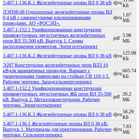
3.407.1-136.К.1 Железобетонные опоры ВЛ 0,38 кВ
djvu
КБ
ЛЭП98.08 Одноцепные железобетонные опоры ВЛ
1.87
0,4 кВ с самонесущими изолированными
djvu
МБ
проводами. АО «РОСЭП».
3.407.1-152.1 Унифицированные конструкции
промежуточных двухстоечных железобетонных
5.98
pdf
опор ВЛ 35-500 кВ. Выпуск 1. Схемы
МБ
расположения элементов. Энергосетьпроект
125.98
3.407.1-136.К.2 Железобетонные опоры ВЛ 0,38 кВ
djvu
КБ
Э207 Конструкции железобетонных опор ВЛЗ 10
кВдля защищенных проводов. Вариант с
665.74
djvu
укороченными траверсами на стойках СВ 110-3,5.
КБ
Рабочие чертежи. Западсельэнергопроект.
3.407.1-152.2 Унифицированные конструкции
промежуточных двухстоечных ЖБ опор ВЛ 35-500
26.2
pdf
кВ. Выпуск 2. Металлоконструкции. Рабочие
МБ
чертежи. Энергосетьпроект
58.29
3.407.1-136.К.3 Железобетонные опоры ВЛ 0,38 кВ
djvu
КБ
3.407.1-136.1 Железобетонные опоры ВЛ 0,38 кВ.
7.83
Выпуск 1. Материалы для пректирования. Рабочие
djvu
МБ
чертежи. Сельэнергопроект.