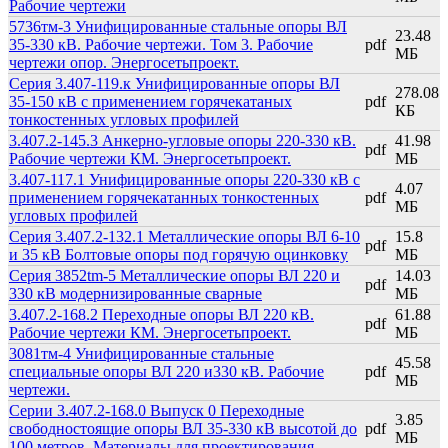
Рабочие чертежи
5736тм-3 Унифицированные стальные опоры ВЛ
23.48
35-330 кВ. Рабочие чертежи. Том 3. Рабочие
pdf
МБ
чертежи опор. Энергосетьпроект.
Серия 3.407-119.к Унифицированные опоры ВЛ
278.08
35-150 кВ с применением горячекатаных
pdf
КБ
тонкостенных угловых профилей
3.407.2-145.3 Анкерно-угловые опоры 220-330 кВ.
41.98
pdf
Рабочие чертежи КМ. Энергосетьпроект.
МБ
3.407-117.1 Унифицированные опоры 220-330 кВ с
4.07
применением горячекатанных тонкостенных
pdf
МБ
угловых профилей
Серия 3.407.2-132.1 Металлические опоры ВЛ 6-10
15.8
pdf
и 35 кВ Болтовые опоры под горячую оцинковку
МБ
Серия 3852tm-5 Металлические опоры ВЛ 220 и
14.03
pdf
330 кВ модернизированные сварные
МБ
3.407.2-168.2 Переходные опоры ВЛ 220 кВ.
61.88
pdf
Рабочие чертежи КМ. Энергосетьпроект.
МБ
3081тм-4 Унифицированные стальные
45.58
специальные опоры ВЛ 220 и330 кВ. Рабочие
pdf
МБ
чертежи.
Серии 3.407.2-168.0 Выпуск 0 Переходные
3.85
свободностоящие опоры ВЛ 35-330 кВ высотой до
pdf
МБ
100 метров. Материалы для проектирования