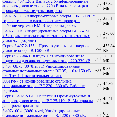
Серия 3.407-120.2 Выпуск 2 Унифицированные
47.32
анкерно-угловые опоры 220 кВ на малые марки
pdf
МБ
проводов и малые углы поворота
3.407.2-156.3 Анкерно-угловые опоры 110-330 кВ с
22.51
горизонтальным расположением проводов.
pdf
МБ
Рабочие чертежи КМ. Энергосетьпроект.
3.407-119.К Унифицированные опоры ВЛ 35-150
278.08
кВ с применением горячекатаных тонкостенных
pdf
КБ
угловых профилей
Серия 3.407.2-155.k Промежуточные и анкерно-
453.84
pdf
угловые опоры ВЛ 500 кВ
КБ
Серия 9253tm-1 Выпуск 1 Унифицированные
16.51
pdf
подставки для анкерно-угловых опор 220-330 кВ
МБ
3.407-68.73 (3078тм-т1) Унифицированные
9.87
стальные нормальные опоры ВЛ 35, 110 и 150 кВ.
pdf
МБ
РЧ. Том 1. Пояснительная записк
3081тм-7 Унифицированные стальные
45.86
специальные опоры ВЛ 220 и330 кВ. Рабочие
pdf
МБ
чертежи.
Серия 3.407.2-170.0 Выпуск 0 Промежуточные и
48.41
анкерно-угловые опоры ВЛ 25-110 кВ. Материалы
pdf
МБ
для проектирования
3.407-100.4 (3080тм-т4) Унифицированные
6.5
стальные нормальные опоры ВЛ 220 и 330 кВ.
pdf