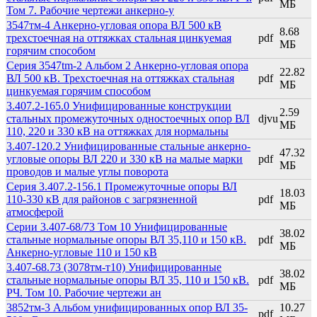
МБ
Том 7. Рабочие чертежи анкерно-у
3547тм-4 Анкерно-угловая опора ВЛ 500 кВ
8.68
трехстоечная на оттяжках стальная цинкуемая
pdf
МБ
горячим способом
Серия 3547tm-2 Альбом 2 Анкерно-угловая опора
22.82
ВЛ 500 кВ. Трехстоечная на оттяжках стальная
pdf
МБ
цинкуемая горячим способом
3.407.2-165.0 Унифицированные конструкции
2.59
стальных промежуточных одностоечных опор ВЛ
djvu
МБ
110, 220 и 330 кВ на оттяжках для нормальны
3.407-120.2 Унифицированные стальные анкерно-
47.32
угловые опоры ВЛ 220 и 330 кВ на малые марки
pdf
МБ
проводов и малые углы поворота
Серия 3.407.2-156.1 Промежуточные опоры ВЛ
18.03
110-330 кВ для районов с загрязненной
pdf
МБ
атмосферой
Серии 3.407-68/73 Том 10 Унифицированные
38.02
стальные нормальные опоры ВЛ 35,110 и 150 кВ.
pdf
МБ
Анкерно-угловые 110 и 150 кВ
3.407-68.73 (3078тм-т10) Унифицированные
38.02
стальные нормальные опоры ВЛ 35, 110 и 150 кВ.
pdf
МБ
РЧ. Том 10. Рабочие чертежи ан
3852тм-3 Альбом унифицированных опор ВЛ 35-
10.27
pdf