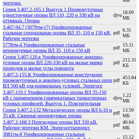
МБ
чертежи.
Серия 3.407.2-165.1 Выпуск 1 Промежуточные
18.09
одностоечные опоры ВЛ 110, 220 и 330 кВ на
djvu
МБ
оттяжках. Опоры
3.407-94.7 (3079тм-т7) Унифицированные
6.31
стальные специальные опоры ВЛ 35, 110 и 150 кВ.
pdf
МБ
Рабочие чертежи
5778тм-4 Унифицированные стальные
15.11
pdf
нецинкуемые опоры ВЛ 35, 110 и 150 кВ
МБ
Серия 3.407-120.к Унифицированные анкерно-
212.31
угловые опоры ВЛ 220-330 кВ на малые марки
pdf
КБ
проводов и малые углы поворота
3.407.2-155.К Унифицированные конструкции
453.84
промежуточных и анкерно-угловых стальных опор
pdf
КБ
ВЛ 500 кВ для нормальных условий. Энергосе
3.407-119.1 Унифицированные опоры ВЛ 35-150
1.22
кВ с применением горячекатаных тонкостенных
djvu
МБ
угловых профилей. Выпуск 1. Пояснительная
Серия 3.407.2-132 Металлические опоры ВЛ 6-10 и
13.59
pdf
35 кВ. Сварные нецинкуемые опоры
МБ
3.407.2-168.3 Переходные опоры ВЛ 330 кВ.
40.64
pdf
Рабочие чертежи КМ. Энергосетьпроект.
МБ
3081тм-8 Унифицированные стальные
15.12