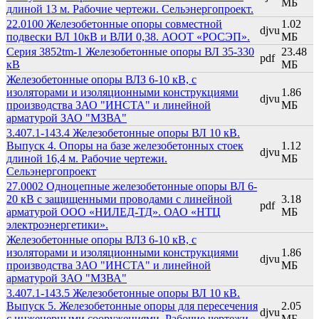
МБ
длиной 13 м. Рабочие чертежи. Сельэнергопроект.
22.0100 Железобетонные опоры совместной
1.02
djvu
подвески ВЛ 10кВ и ВЛИ 0,38. АООТ «РОСЭП».
МБ
Серия 3852tm-1 Железобетонные опоры ВЛ 35-330
23.48
pdf
кВ
МБ
Железобетонные опоры ВЛЗ 6-10 кВ, с
изоляторами и изоляционными конструкциями
1.86
djvu
производства ЗАО "ИНСТА" и линейной
МБ
арматурой ЗАО "МЗВА"
3.407.1-143.4 Железобетонные опоры ВЛ 10 кВ.
Выпуск 4. Опоры на базе железобетонных стоек
1.12
djvu
длиной 16,4 м. Рабочие чертежи.
МБ
Сельэнергопроект
27.0002 Одноцепные железобетонные опоры ВЛ 6-
20 кВ с защищенными проводами с линейной
3.18
pdf
арматурой ООО «НИЛЕД-ТД». ОАО «НТЦ
МБ
электроэнергетики».
Железобетонные опоры ВЛЗ 6-10 кВ, с
изоляторами и изоляционными конструкциями
1.86
djvu
производства ЗАО "ИНСТА" и линейной
МБ
арматурой ЗАО "МЗВА"
3.407.1-143.5 Железобетонные опоры ВЛ 10 кВ.
Выпуск 5. Железобетонные опоры для пересечения
2.05
djvu
с инженерными сооружениями. Рабочие чертежи.
МБ