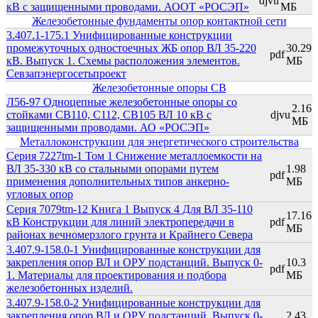
djvu
кВ с защищенными проводами. АООТ «РОСЭП»
МБ
Железобетонные фундаменты опор контактной сети
3.407.1-175.1 Унифицированные конструкции
промежуточных одностоечных ЖБ опор ВЛ 35-220
30.29
pdf
кВ. Выпуск 1. Схемы расположения элементов.
МБ
Севзапэнергосетьпроект
Железобетонные опоры СВ
Л56-97 Одноцепные железобетонные опоры со
2.16
стойками СВ110, С112, СВ105 ВЛ 10 кВ с
djvu
МБ
защищенными проводами. АО «РОСЭП»
Металлоконструкции для энергетического строительства
Серия 7227tm-1 Том 1 Снижение металлоемкости на
ВЛ 35-330 кВ со стальными опорами путем
1.98
pdf
применения дополнительных типов анкерно-
МБ
угловых опор
Серия 7079tm-12 Книга 1 Выпуск 4 Для ВЛ 35-110
17.16
кВ Конструкции для линий электропередачи в
pdf
МБ
районах вечномерзлого грунта и Крайнего Севера
3.407.9-158.0-1 Унифицированные конструкции для
закрепления опор ВЛ и ОРУ подстанций. Выпуск 0-
10.3
pdf
1. Материалы для проектирования и подбора
МБ
железобетонных изделий.
3.407.9-158.0-2 Унифицированные конструкции для
закрепления опор ВЛ и ОРУ подстанций. Выпуск 0-
2.43