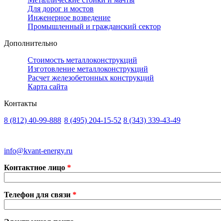
Для дорог и мостов
Инженерное возведение
Промышленный и гражданский сектор
Дополнительно
Стоимость металлоконструкций
Изготовление металлоконструкций
Расчет железобетонных конструкций
Карта сайта
Контакты
8 (812)
40-99-888
8 (495)
204-15-52
8 (343)
339-43-49
Санкт-Петербург
Москва
Екатеринбург
info@kvant-energy.ru
Контактное лицо
*
Телефон для связи
*