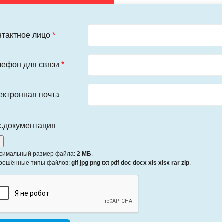
нтактное лицо
*
лефон для связи
*
ектронная почта
х.документация
симальный размер файла:
2 МБ
.
решённые типы файлов:
gif jpg png txt pdf doc docx xls xlsx rar zip
.