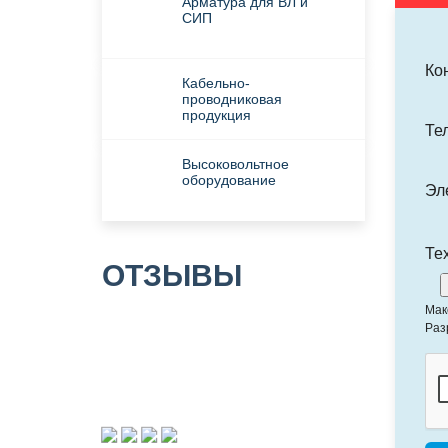
Арматура для ВЛ и
СИП
Ко
Кабельно-
проводниковая
продукция
Те
Высоковольтное
оборудование
Эл
Те
ОТЗЫВЫ
Мак
Раз