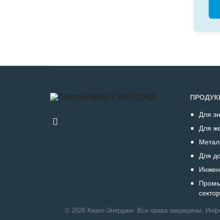
ПРОДУК
Для э
Для ж
Метал
Для до
Инжен
Промы
сектор
© 2026 Квант-Энерджи. Все права защищены. Инфо