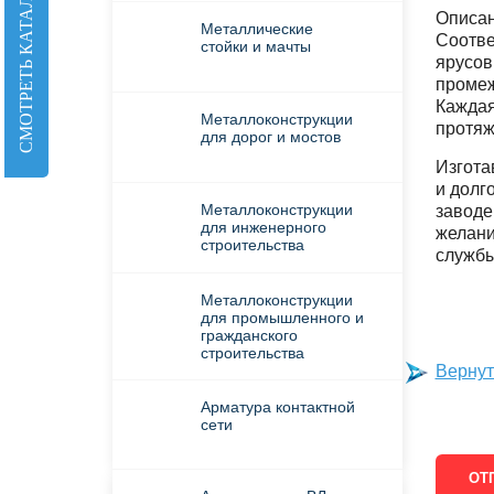
СМОТРЕТЬ КАТАЛОГ
Описан
Металлические
Соотве
стойки и мачты
ярусов
промеж
Каждая
Металлоконструкции
протяж
для дорог и мостов
Изгота
и долг
Металлоконструкции
заводе
для инженерного
желани
строительства
службы
Металлоконструкции
для промышленного и
гражданского
строительства
Вернут
Арматура контактной
сети
ОТ