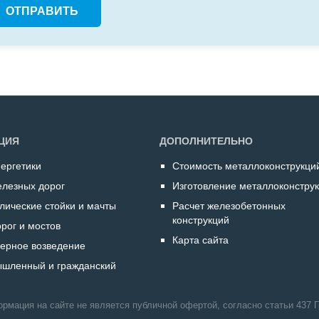
ЦИЯ
ДОПОЛНИТЕЛЬНО
нергетики
Стоимость металлоконструкци
елезных дорог
Изготовление металлоконстру
лические стойки и мачты
Расчет железобетонных
конструкций
рог и мостов
Карта сайта
ерное возведение
шленный и гражданский
рмация на сайте не является публичной офертой, согласно статьи 437 