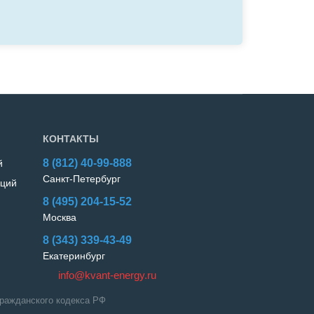
КОНТАКТЫ
8 (812)
40-99-888
й
Санкт-Петербург
кций
8 (495)
204-15-52
Москва
8 (343)
339-43-49
Екатеринбург
info@kvant-energy.ru
Гражданского кодекса РФ