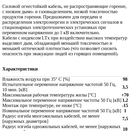
Силовой огнестойкий кабель, не распространяющие горение,
с низким дымо- и газовыделением, низкой токсичностью
продуктов горения. Предназначен для передачи и
распределения электроэнергии и электрических сигналов в
стационарных электротехнических установках при
переменном напряжении до 1 кВ включительно.
Кабели с индексом LTx при воздействии высоких температур
выделяют дым, обладающий меньшей токсичностью и
меньшей оптической плотностью (что позволяет снизить
опасность при эвакуации людей из горящих помещений).
Характеристики
Влажность воздуха при 35° C [%]
98
Испытательное переменное напряжение частотой 50 Гц,
3,5
10 мин. [кВ]
Максимальная рабочая температура жилы [°С]
+70
Максимальное переменное напряжение частоты 50 Гц [кВ]
1,2
Монтаж при температуре, не ниже [°C]
-15
Номинальное переменное напряжение частотой 50 Гц [кВ]
1
Радиус изгиба многожильных кабелей, не менее
7,5
[наружных диаметров]
Радиус изгиба одножильных кабелей, не менее [наружных
10