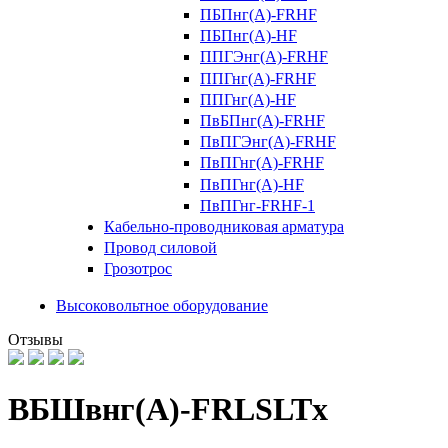
ПБПнг(А)-FRHF
ПБПнг(А)-HF
ППГЭнг(А)-FRHF
ППГнг(А)-FRHF
ППГнг(А)-HF
ПвБПнг(А)-FRHF
ПвПГЭнг(А)-FRHF
ПвПГнг(А)-FRHF
ПвПГнг(А)-HF
ПвПГнг-FRHF-1
Кабельно-проводниковая арматура
Провод силовой
Грозотрос
Высоковольтное оборудование
Отзывы
ВБШвнг(А)-FRLSLTx