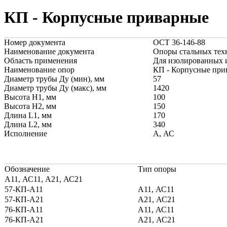
КП - Корпусные приварные
Номер документа
ОСТ 36-146-88
Наименование документа
Опоры стальных тех
Область применения
Для изолированных 
Наименование опор
КП - Корпусные при
Диаметр трубы Ду (мин), мм
57
Диаметр трубы Ду (макс), мм
1420
Высота Н1, мм
100
Высота Н2, мм
150
Длина L1, мм
170
Длина L2, мм
340
Исполнение
А, АС
Обозначение
Тип опоры
А11, АС11, А21, АС21
57-КП-А11
А11, АС11
57-КП-А21
А21, АС21
76-КП-А11
А11, АС11
76-КП-А21
А21, АС21