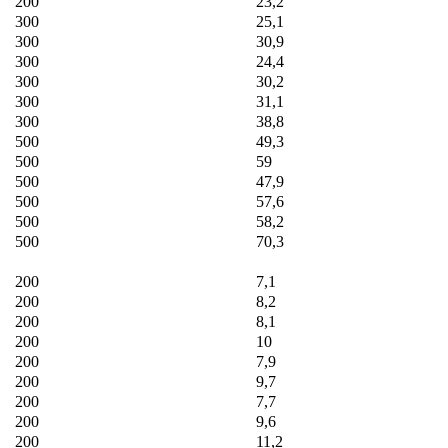
200
23,2
300
25,1
300
30,9
300
24,4
300
30,2
300
31,1
300
38,8
500
49,3
500
59
500
47,9
500
57,6
500
58,2
500
70,3
200
7,1
200
8,2
200
8,1
200
10
200
7,9
200
9,7
200
7,7
200
9,6
200
11,2