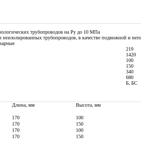
нологических трубопроводов на Ру до 10 МПа
и неизолированных трубопроводов, в качестве подвижной и не
варные
219
1420
100
150
340
680
Б, БС
Длина, мм
Высота, мм
170
100
170
150
170
100
170
150