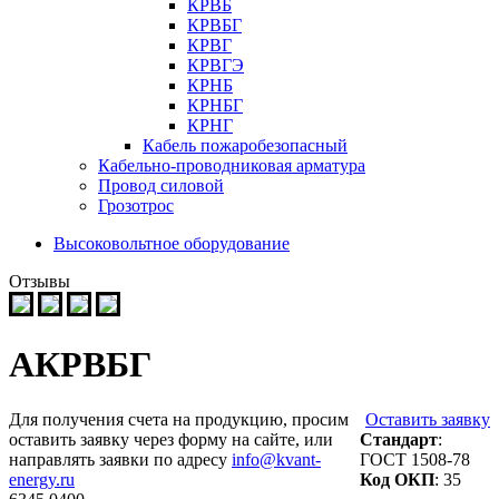
КРВБ
КРВБГ
КРВГ
КРВГЭ
КРНБ
КРНБГ
КРНГ
Кабель пожаробезопасный
Кабельно-проводниковая арматура
Провод силовой
Грозотрос
Высоковольтное оборудование
Отзывы
АКРВБГ
Для получения счета на продукцию, просим
Оставить заявку
оставить заявку через форму на сайте, или
Стандарт
:
направлять заявки по адресу
info@kvant-
ГОСТ 1508-78
energy.ru
Код ОКП
: 35