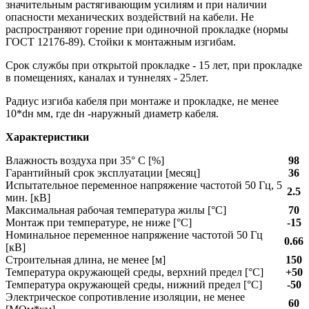
значительным растягивающим усилиям и при наличии
опасности механических воздействий на кабели. Не
распространяют горение при одиночной прокладке (нормы
ГОСТ 12176-89). Стойки к монтажным изгибам.
Срок службы при открытой прокладке - 15 лет, при прокладке
в помещениях, каналах и туннелях - 25лет.
Радиус изгиба кабеля при монтаже и прокладке, не менее
10*dн мм, где dн -наружный диаметр кабеля.
Характеристики
Влажность воздуха при 35° C [%]
98
Гарантийный срок эксплуатации [месяц]
36
Испытательное переменное напряжение частотой 50 Гц, 5
2.5
мин. [кВ]
Максимальная рабочая температура жилы [°С]
70
Монтаж при температуре, не ниже [°C]
-15
Номинальное переменное напряжение частотой 50 Гц
0.66
[кВ]
Строительная длина, не менее [м]
150
Температура окружающей среды, верхний предел [°C]
+50
Температура окружающей среды, нижний предел [°C]
-50
Электрическое сопротивление изоляции, не менее
60