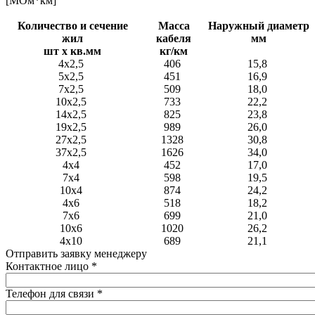
[МОм*км]
Количество и сечение
Масса
Наружный диаметр
жил
кабеля
мм
шт х кв.мм
кг/км
4х2,5
406
15,8
5х2,5
451
16,9
7х2,5
509
18,0
10х2,5
733
22,2
14х2,5
825
23,8
19х2,5
989
26,0
27х2,5
1328
30,8
37х2,5
1626
34,0
4х4
452
17,0
7х4
598
19,5
10х4
874
24,2
4х6
518
18,2
7х6
699
21,0
10х6
1020
26,2
4х10
689
21,1
Отправить заявку менеджеру
Контактное лицо
*
Телефон для связи
*