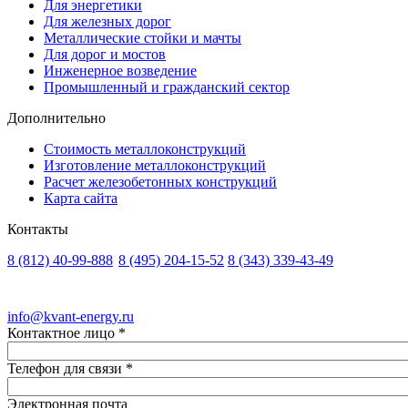
Для энергетики
Для железных дорог
Металлические стойки и мачты
Для дорог и мостов
Инженерное возведение
Промышленный и гражданский сектор
Дополнительно
Стоимость металлоконструкций
Изготовление металлоконструкций
Расчет железобетонных конструкций
Карта сайта
Контакты
8 (812)
40-99-888
8 (495)
204-15-52
8 (343)
339-43-49
Санкт-Петербург
Москва
Екатеринбург
info@kvant-energy.ru
Контактное лицо
*
Телефон для связи
*
Электронная почта