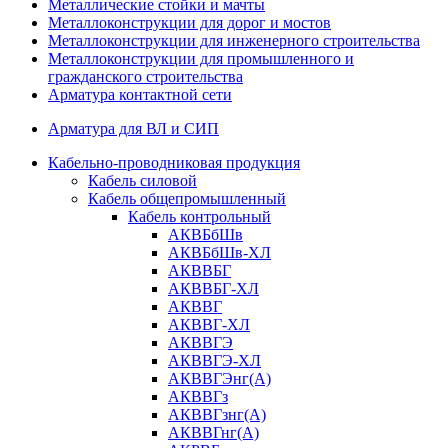
Металлические стойки и мачты
Металлоконструкции для дорог и мостов
Металлоконструкции для инженерного строительства
Металлоконструкции для промышленного и
гражданского строительства
Арматура контактной сети
Арматура для ВЛ и СИП
Кабельно-проводниковая продукция
Кабель силовой
Кабель общепромышленный
Кабель контрольный
АКВБбШв
АКВБбШв-ХЛ
АКВВБГ
АКВВБГ-ХЛ
АКВВГ
АКВВГ-ХЛ
АКВВГЭ
АКВВГЭ-ХЛ
АКВВГЭнг(А)
АКВВГз
АКВВГзнг(А)
АКВВГнг(А)