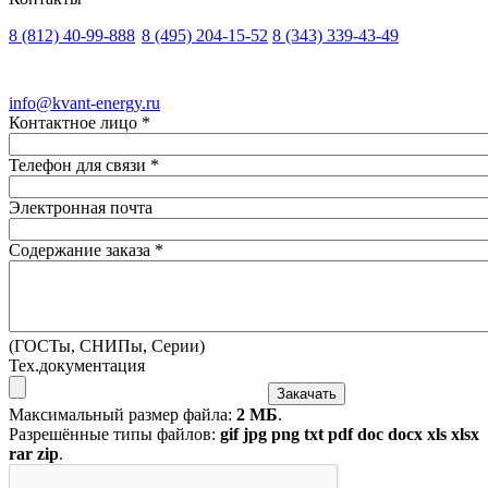
8 (812)
40-99-888
8 (495)
204-15-52
8 (343)
339-43-49
Санкт-Петербург
Москва
Екатеринбург
info@kvant-energy.ru
Контактное лицо
*
Телефон для связи
*
Электронная почта
Содержание заказа
*
(ГОСТы, СНИПы, Серии)
Тех.документация
Максимальный размер файла:
2 МБ
.
Разрешённые типы файлов:
gif jpg png txt pdf doc docx xls xlsx
rar zip
.