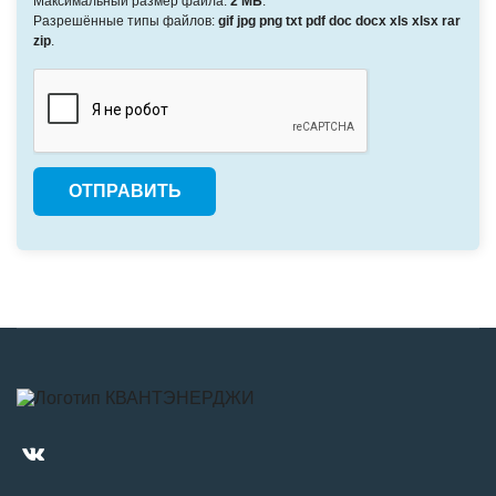
Максимальный размер файла:
2 МБ
.
Разрешённые типы файлов:
gif jpg png txt pdf doc docx xls xlsx rar
zip
.