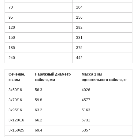
70
204
95
256
120
292
150
331
185
375
240
442
Сечение,
Наружный диаметр
Масса 1 км
кв. мм
кабеля, мм
одножильного кабеля, кг
3х50/16
56.3
4026
3х70/16
59.8
4577
3х95/16
63.2
5163
3х120/16
66.2
5731
3х150/25
69.4
6357