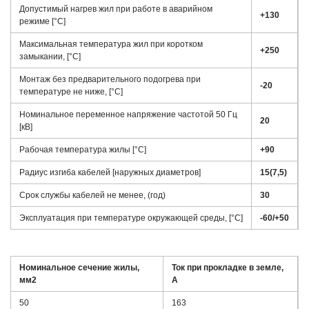
Допустимый нагрев жил при работе в аварийном
+130
режиме [°С]
Максимальная температура жил при коротком
+250
замыкании, [°С]
Монтаж без предварительного подогрева при
-20
температуре не ниже, [°С]
Номинальное переменное напряжение частотой 50 Гц
20
[кВ]
Рабочая температура жилы [°С]
+90
Радиус изгиба кабелей [наружных диаметров]
15(7,5)
Срок службы кабелей не менее, (год)
30
Эксплуатация при температуре окружающей среды, [°С]
-60/+50
Номинальное сечение жилы,
Ток при прокладке в земле,
мм2
А
50
163