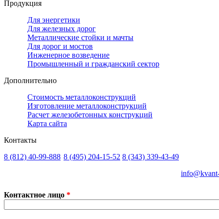
Продукция
Для энергетики
Для железных дорог
Металлические стойки и мачты
Для дорог и мостов
Инженерное возведение
Промышленный и гражданский сектор
Дополнительно
Стоимость металлоконструкций
Изготовление металлоконструкций
Расчет железобетонных конструкций
Карта сайта
Контакты
8 (812)
40-99-888
8 (495)
204-15-52
8 (343)
339-43-49
Санкт-Петербург
Москва
Екатеринбург
info@kvant-
Контактное лицо
*